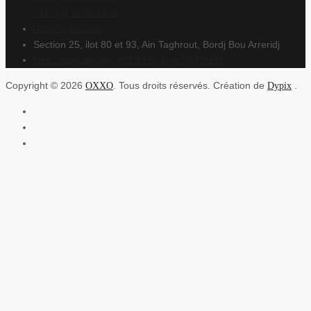
+213 (0) 35 85 13 30
contact@oxxo.dz
Section 25, ilot 80 et 93, Ain Taghrout, Bordj Bou Arreridj
https://maps.app.goo.gl/YXTmy1wek74Q3ArS7
Copyright © 2026
. Tous droits réservés. Création de
.
OXXO
Dypix