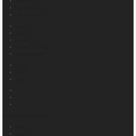
Contact us
(+213) 21 98 45 01
contact@oxxo.dz
المجمع
توظيف
اتصل بنا
(+213) 21 98 45 01
contact@oxxo.dz
Français
English
عربي
DEMANDEZ UN DEVIS
Français
English