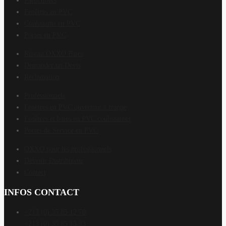
Particuliers
Fenêtres en PVC
Coulissants en PVC
Portes en PVC
Réseau OXXO Baies
Demander un Devis
Réclamation
Professionnels
Fenêtres en PVC ouverture à frappe
Fenêtres et baies en PVC coulissantes
Portes de Service en PVC
OXXO pour les professionnels
Devenir Distributeur
Contact
INFOS CONTACT
+213 (0) 35 85 12 70
+213 (0) 35 85 13 33