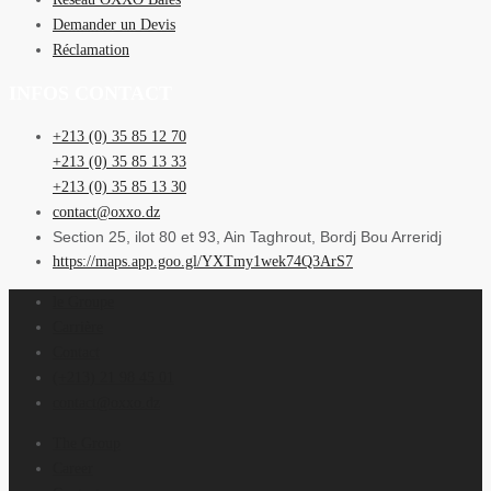
Demander un Devis
Réclamation
INFOS CONTACT
+213 (0) 35 85 12 70
+213 (0) 35 85 13 33
+213 (0) 35 85 13 30
contact@oxxo.dz
Section 25, ilot 80 et 93, Ain Taghrout, Bordj Bou Arreridj
https://maps.app.goo.gl/YXTmy1wek74Q3ArS7
le Groupe
Carrière
Contact
(+213) 21 98 45 01
contact@oxxo.dz
The Group
Career