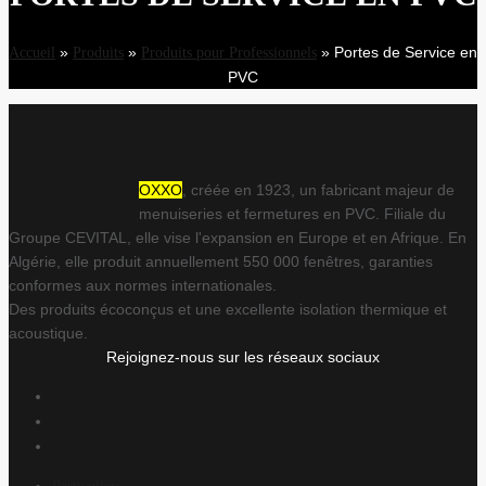
»
»
»
Portes de Service en
Accueil
Produits
Produits pour Professionnels
PVC
OXXO
, créée en 1923, un fabricant majeur de
menuiseries et fermetures en PVC. Filiale du
Groupe CEVITAL, elle vise l'expansion en Europe et en Afrique. En
Algérie, elle produit annuellement 550 000 fenêtres, garanties
conformes aux normes internationales.
Des produits écoconçus et une excellente isolation thermique et
acoustique.
Rejoignez-nous sur les réseaux sociaux