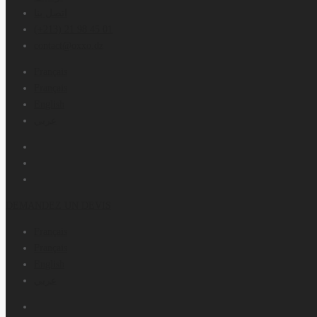
اتصل بنا
(+213) 21 98 45 01
contact@oxxo.dz
Français
Français
English
عربي
DEMANDEZ UN DEVIS
Français
Français
English
عربي