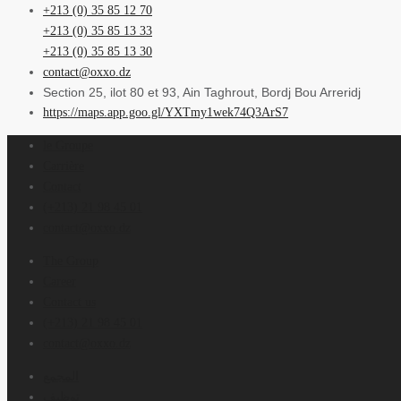
+213 (0) 35 85 12 70
+213 (0) 35 85 13 33
+213 (0) 35 85 13 30
contact@oxxo.dz
Section 25, ilot 80 et 93, Ain Taghrout, Bordj Bou Arreridj
https://maps.app.goo.gl/YXTmy1wek74Q3ArS7
le Groupe
Carrière
Contact
(+213) 21 98 45 01
contact@oxxo.dz
The Group
Career
Contact us
(+213) 21 98 45 01
contact@oxxo.dz
المجمع
توظيف