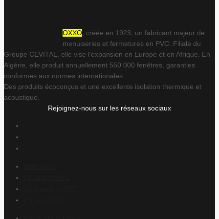
OXXO
, créée en 1923, un fabricant majeur de
menuiseries et fermetures en PVC. Filiale du
Groupe CEVITAL, elle vise l'expansion en Europe et en Afrique. En
Algérie, elle produit annuellement 550 000 fenêtres, garanties
conformes aux normes internationales.
Des produits écoconçus et une excellente isolation thermique et
acoustique.
Rejoignez-nous sur les réseaux sociaux
Particuliers
Fenêtres en PVC
Coulissants en PVC
Portes en PVC
Réseau OXXO Baies