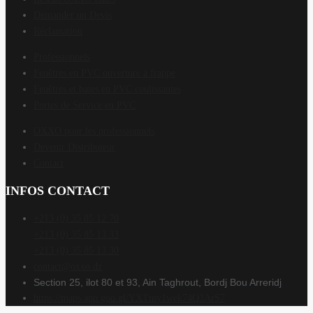
Demander un Devis
Réclamation
Professionnels
Fenêtres en PVC ouverture à frappe
Fenêtres et baies en PVC coulissantes
Portes de Service en PVC
OXXO pour les professionnels
Devenir Distributeur
Contact
INFOS CONTACT
+213 (0) 35 85 12 70
+213 (0) 35 85 13 33
+213 (0) 35 85 13 30
contact@oxxo.dz
Section 25, ilot 80 et 93, Ain Taghrout, Bordj Bou Arreridj
https://maps.app.goo.gl/YXTmy1wek74Q3ArS7