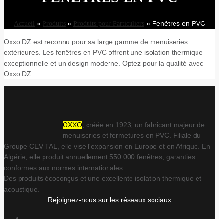
»
»
»
Fenêtres en PVC
Accueil
Produits
Produits pour Particuliers
Oxxo DZ est reconnu pour sa large gamme de menuiseries
extérieures. Les fenêtres en PVC offrent une isolation thermique
exceptionnelle et un design moderne. Optez pour la qualité avec
Oxxo DZ.
OXXO
, créée en 1923, un fabricant majeur de
menuiseries et fermetures en PVC. Filiale du
Groupe CEVITAL, elle vise l'expansion en Europe et en Afrique. En
Algérie, elle produit annuellement 550 000 fenêtres, garanties
conformes aux normes internationales.
Des produits écoconçus et une excellente isolation thermique et
acoustique.
Rejoignez-nous sur les réseaux sociaux