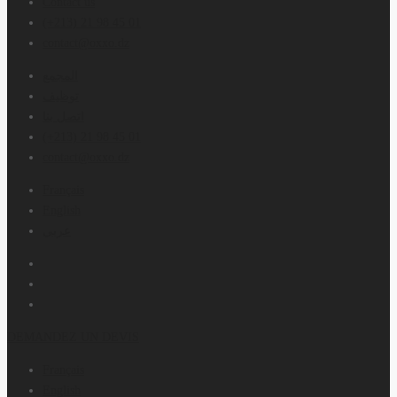
Contact us
(+213) 21 98 45 01
contact@oxxo.dz
المجمع
توظيف
اتصل بنا
(+213) 21 98 45 01
contact@oxxo.dz
Français
English
عربي
DEMANDEZ UN DEVIS
Français
English