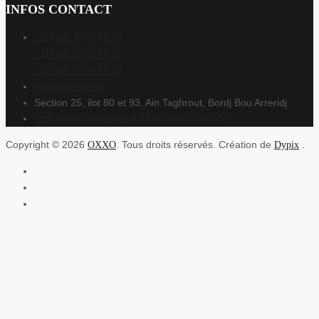
INFOS CONTACT
+213 (0) 35 85 12 70
+213 (0) 35 85 13 33
+213 (0) 35 85 13 30
contact@oxxo.dz
Section 25, ilot 80 et 93, Ain Taghrout, Bordj Bou Arreridj
https://maps.app.goo.gl/YXTmy1wek74Q3ArS7
Copyright © 2026
. Tous droits réservés. Création de
.
OXXO
Dypix