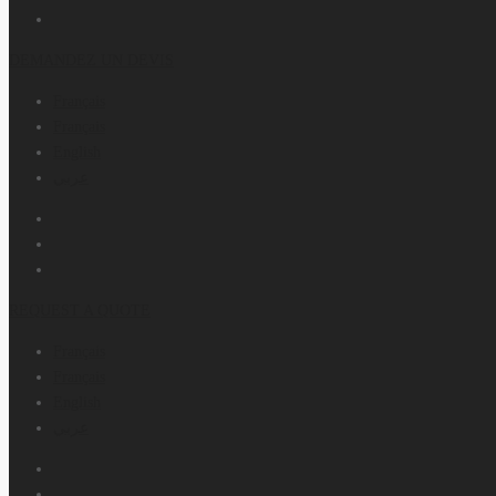
DEMANDEZ UN DEVIS
Français
Français
English
عربي
REQUEST A QUOTE
Français
Français
English
عربي