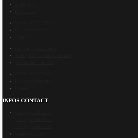
Sliding PVC
PVC Doors
Network OXXO Baies
Request for a Quote
Complaint
PVC casement windows
Sliding PVC windows and Baies
Service Doors in PVC
OXXO CORPORATE
Become a Distributor
Contact Us
INFOS CONTACT
+213 (0) 35 85 12 70
+213 (0) 35 85 13 33
+213 (0) 35 85 13 30
contact@oxxo.dz