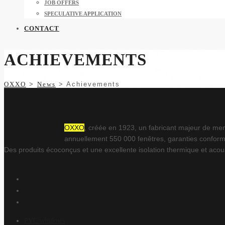
JOB OFFERS
SPECULATIVE APPLICATION
CONTACT
ACHIEVEMENTS
OXXO
>
News
>
Achievements
OXXO
, créée en 1923, un fabricant majeur de menu
annuellement 550 000 fenêtres, garanties conform
Des produits écoconçus et une excellente isolation thermique et acou
PVC windows