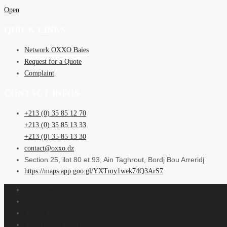
Open
QUICK LINKS
Network OXXO Baies
Request for a Quote
Complaint
CONTACT INFOS
+213 (0) 35 85 12 70
+213 (0) 35 85 13 33
+213 (0) 35 85 13 30
contact@oxxo.dz
Section 25, ilot 80 et 93, Ain Taghrout, Bordj Bou Arreridj
https://maps.app.goo.gl/YXTmy1wek74Q3ArS7
le Groupe
Carrière
Contact
(+213) 21 98 45 01