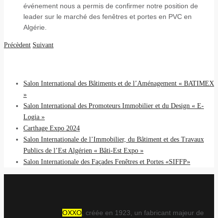
événement nous a permis de confirmer notre position de
leader sur le marché des fenêtres et portes en PVC en
Algérie.
Précèdent
Suivant
DERNIERS EVÈNEMENTS
Salon International des Bâtiments et de l’Aménagement « BATIMEX
»
Salon International des Promoteurs Immobilier et du Design « E-
Logia »
Carthage Expo 2024
Salon Internationale de l’Immobilier, du Bâtiment et des Travaux
Publics de l’Est Algérien « Bâti-Est Expo »
Salon Internationale des Façades Fenêtres et Portes «SIFFP»
OXXO
, créée en 1923, un fabricant majeur de