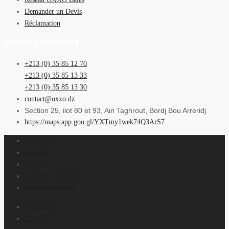
Demander un Devis
Réclamation
INFOS CONTACT
+213 (0) 35 85 12 70
+213 (0) 35 85 13 33
+213 (0) 35 85 13 30
contact@oxxo.dz
Section 25, ilot 80 et 93, Ain Taghrout, Bordj Bou Arreridj
https://maps.app.goo.gl/YXTmy1wek74Q3ArS7
le Groupe
Carrière
Contact
(+213) 21 98 45 01
contact@oxxo.dz
The Group
Career