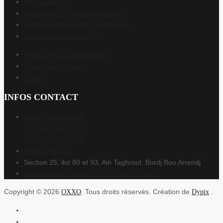
Professionnels
Fenêtres en PVC ouverture à frappe
Fenêtres et baies en PVC coulissantes
Portes de Service en PVC
OXXO pour les professionnels
Devenir Distributeur
Contact
INFOS CONTACT
+213 (0) 35 85 12 70
+213 (0) 35 85 13 33
+213 (0) 35 85 13 30
contact@oxxo.dz
Section 25, ilot 80 et 93, Ain Taghrout, Bordj Bou Arreridj
https://maps.app.goo.gl/YXTmy1wek74Q3ArS7
Copyright © 2026
. Tous droits réservés. Création de
.
OXXO
Dypix