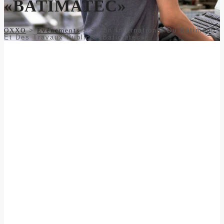
«BATIMATEC»
OXXO
>
Evénements
>
Salon International Du Bâtiment
Et Des Travaux Publics «Batimatec»