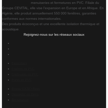
menuiseries et fermetures en PVC. Filiale du
Groupe CEVITAL, elle vise l'expansion en Europe et en Afrique. En
Algérie, elle produit annuellement 550 000 fenêtres, garanties
conformes aux normes internationales.
Des produits écoconçus et une excellente isolation thermique et
acoustique.
Rejoignez-nous sur les réseaux sociaux
Particuliers
Fenêtres en PVC
Coulissants en PVC
Portes en PVC
Réseau OXXO Baies
Demander un Devis
Réclamation