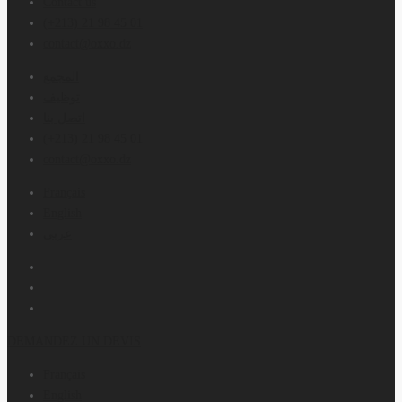
Contact us
(+213) 21 98 45 01
contact@oxxo.dz
المجمع
توظيف
اتصل بنا
(+213) 21 98 45 01
contact@oxxo.dz
Français
English
عربي
DEMANDEZ UN DEVIS
Français
English