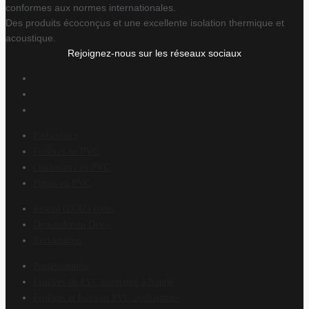
conformes aux normes internationales.
Des produits écoconçus et une excellente isolation thermique et
acoustique.
Rejoignez-nous sur les réseaux sociaux
Particuliers
Fenêtres en PVC
Coulissants en PVC
Portes en PVC
Réseau OXXO Baies
Demander un Devis
Réclamation
Professionnels
Fenêtres en PVC ouverture à frappe
Fenêtres et baies en PVC coulissantes