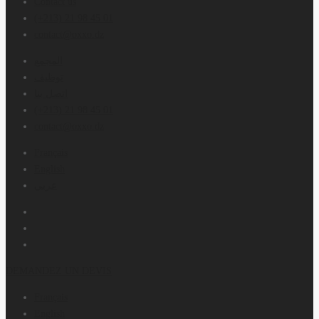
Contact us
(+213) 21 98 45 01
contact@oxxo.dz
المجمع
توظيف
اتصل بنا
(+213) 21 98 45 01
contact@oxxo.dz
Français
English
عربي
DEMANDEZ UN DEVIS
Français
English