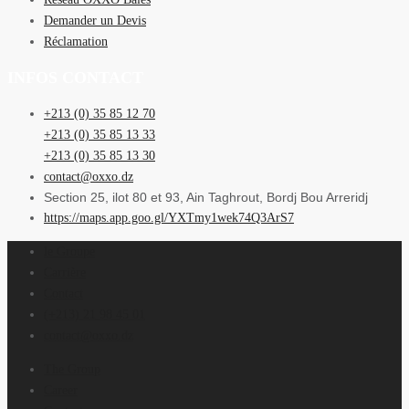
Demander un Devis
Réclamation
INFOS CONTACT
+213 (0) 35 85 12 70
+213 (0) 35 85 13 33
+213 (0) 35 85 13 30
contact@oxxo.dz
Section 25, ilot 80 et 93, Ain Taghrout, Bordj Bou Arreridj
https://maps.app.goo.gl/YXTmy1wek74Q3ArS7
le Groupe
Carrière
Contact
(+213) 21 98 45 01
contact@oxxo.dz
The Group
Career