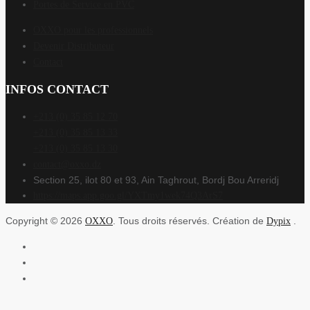
Portes de Service en PVC
OXXO pour les professionnels
Devenir Distributeur
Contact
INFOS CONTACT
+213 (0) 35 85 12 70
+213 (0) 35 85 13 33
+213 (0) 35 85 13 30
contact@oxxo.dz
Section 25, ilot 80 et 93, Ain Taghrout, Bordj Bou Arreridj
https://maps.app.goo.gl/YXTmy1wek74Q3ArS7
Copyright © 2026
. Tous droits réservés. Création de
.
OXXO
Dypix