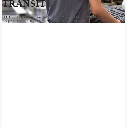
TRANSIT
OXXO
>
Evénements
>
Forum Algéro-Libyen Et
Exposition Du Transport Et Du Transit