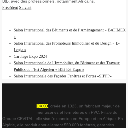
BtB, avec des professionnels, notamment Africains.
Précèdent
Suivant
DERNIERS EVÈNEMENTS
Salon International des Bâtiments et de l’Aménagement « BATIMEX
»
Salon International des Promoteurs Immobilier et du Design « E-
Logia »
Carthage Expo 2024
Salon Internationale de l’Immobilier, du Bâtiment et des Travaux
Publics de l’Est Algérien « Bâti-Est Expo »
Salon Internationale des Façades Fenêtres et Portes «SIFFP»
OXXO
, créée en 1923, un fabricant majeur de
menuiseries et fermetures en PVC. Filiale du
Groupe CEVITAL, elle vise l'expansion en Europe et en Afrique. En
Algérie, elle produit annuellement 550 000 fenêtres, garanties